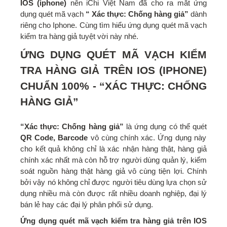
IOS (iphone)
nên iChi Việt Nam đã cho ra mắt ứng
dụng quét mã vạch
“ Xác thực: Chống hàng giả”
dành
riêng cho Iphone. Cùng tìm hiểu ứng dụng quét mã vạch
kiểm tra hàng giả tuyệt vời này nhé.
ỨNG DỤNG QUÉT MÃ VẠCH KIỂM
TRA HÀNG GIẢ TRÊN IOS (IPHONE)
CHUẨN 100% - “XÁC THỰC: CHỐNG
HÀNG GIẢ”
“Xác thực: Chống hàng giả”
là ứng dụng có thể quét
QR Code, Barcode
vô cùng chính xác. Ứng dụng này
cho kết quả không chỉ là xác nhận hàng thật, hàng giả
chính xác nhất mà còn hỗ trợ người dùng quản lý, kiểm
soát nguồn hàng thật hàng giả vô cùng tiện lợi. Chính
bởi vậy nó không chỉ được người tiêu dùng lựa chọn sử
dụng nhiều mà còn được rất nhiều doanh nghiệp, đại lý
bán lẻ hay các đại lý phân phối sử dụng.
Ứng dụng quét mã vạch kiểm tra hàng giả trên IOS